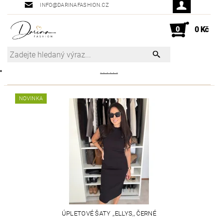
INFO@DARINAFASHION.CZ
0
0 Kč
. . .
. . .
NOVINKA
ÚPLETOVÉ ŠATY ,,ELLYS,, ČERNÉ