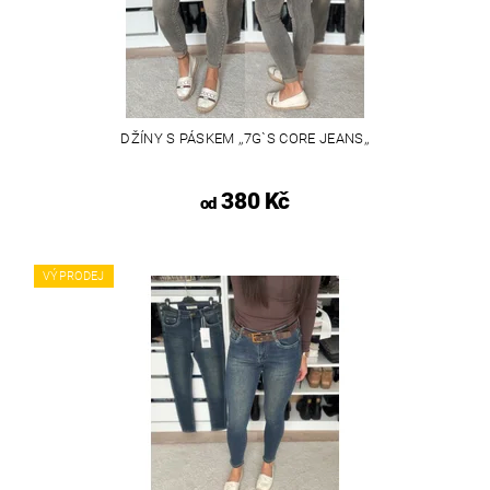
DŽÍNY S PÁSKEM ,,7G`S CORE JEANS,,
380 Kč
od
VÝPRODEJ