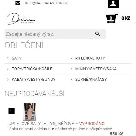
INFO@DARINAFASHION.CZ
0
0 Kč
OBLEČENÍ
ŠATY
RIFLE/KALHOTY
TOPY/TRIČKA/KOŠILE
MIKINY/SVETRY/SAKA
KABÁTY/VESTY/BUNDY
SUKNĚ/KRAŤASY
NEJPRODÁVANĚJŠÍ
1.
ÚPLETOVÉ ŠATY ,,ELLYS,, BÉŽOVÉ
–
VYPRODÁNO
láska na první obléknutí ♥️ nádherně pružné a přizpůsobivé...
550 Kč