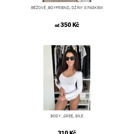
BÉŽOVÉ ,,BOYFRIEND,, DŽÍNY S PÁSKEM
350 Kč
od
BODY ,,GREE,, BÍLE
310 Kč