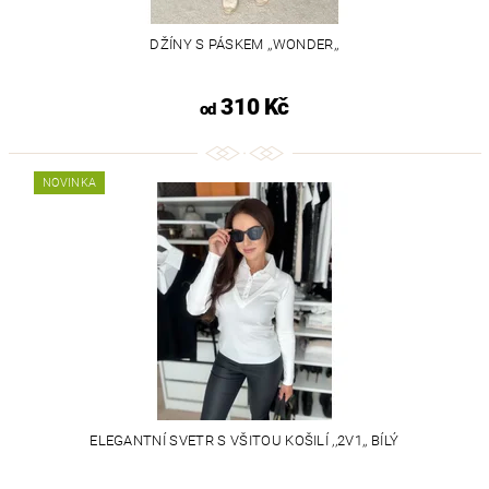
DŽÍNY S PÁSKEM ,,WONDER,,
310 Kč
od
NOVINKA
ELEGANTNÍ SVETR S VŠITOU KOŠILÍ ,,2V1,, BÍLÝ