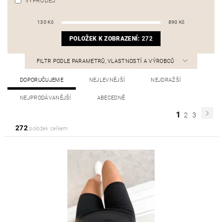
VÝPRODEJ
130
Kč
890
Kč
POLOŽEK K ZOBRAZENÍ:
272
FILTR PODLE PARAMETRŮ, VLASTNOSTÍ A VÝROBCŮ
DOPORUČUJEME
NEJLEVNĚJŠÍ
NEJDRAŽŠÍ
NEJPRODÁVANĚJŠÍ
ABECEDNĚ
1
2
3
272
položek celkem