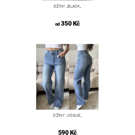
DŽÍNY ,,BLACK,,
350 Kč
od
DŽÍNY ,,VOGUE,,
590 Kč