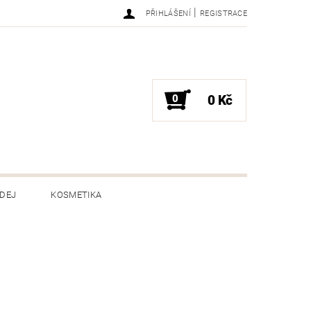
|
PŘIHLÁŠENÍ
REGISTRACE
0
0 Kč
DEJ
KOSMETIKA
ENÍ ZBOŽÍ
HODNOCENÍ OBCHODU