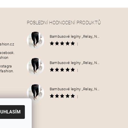
POSLEDNÍ HODNOCENÍ PRODUKTŮ
Bambusové legíny ,,Relay,, NO:030
|
shion.cz
acebook.
shion
Bambusové legíny ,,Relay,, NO:030
nstagra
|
fashion.
Bambusové legíny ,,Relay,, NO:030
|
OUHLASÍM