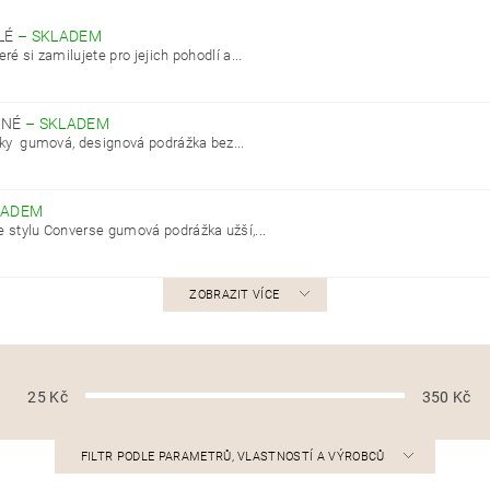
ÍLÉ
–
SKLADEM
eré si zamilujete pro jejich pohodlí a...
ERNÉ
–
SKLADEM
sky gumová, designová podrážka bez...
LADEM
ve stylu Converse gumová podrážka užší,...
ZOBRAZIT VÍCE
25
Kč
350
Kč
FILTR PODLE PARAMETRŮ, VLASTNOSTÍ A VÝROBCŮ