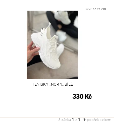
Kód:
6171/38
TENISKY ,,NORN,, BÍLÉ
330 Kč
1
1
9
Stránka
z
-
položek celkem