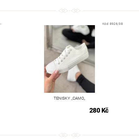
-
Kód:
8926/38
TENISKY ,,CAMO,,
280 Kč