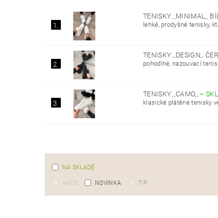
TENISKY ,,MINIMAL,, B
lehké, prodyšné tenisky, kt
1.
TENISKY ,,DESIGN,, Č
pohodlné, nazouvací teni
2.
TENISKY ,,CAMO,,
–
SK
klasické plátěné tenisky 
3.
NA SKLADĚ
AKCE
NOVINKA
TIP