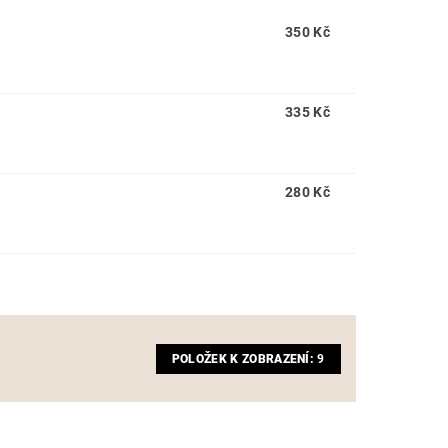
350 Kč
335 Kč
280 Kč
POLOŽEK K ZOBRAZENÍ:
9