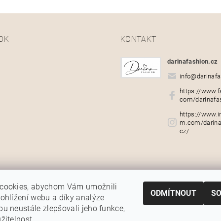
OK
KONTAKT
darinafashion.cz
info
@
darinafa
https://www.f
com/darinafa
https://www.i
m.com/darina
cz/
cookies, abychom Vám umožnili
ODMÍTNOUT
S
ohlížení webu a díky analýze
u neustále zlepšovali jeho funkce,
žitelnost.