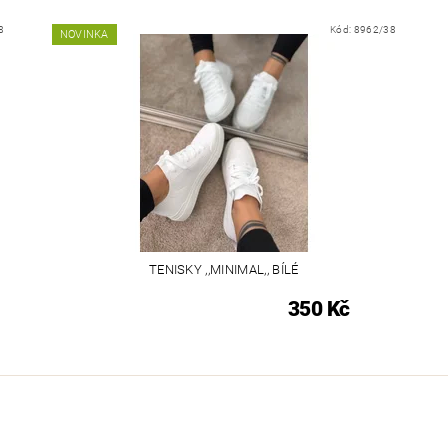
8
Kód:
8962/38
NOVINKA
TENISKY ,,MINIMAL,, BÍLÉ
350 Kč