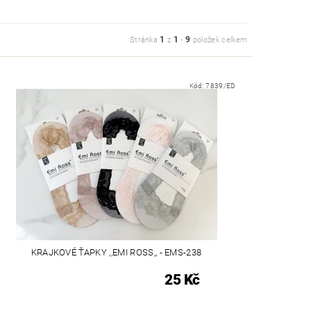
1
1
9
Stránka
z
-
položek celkem
Kód:
7839/ED
KRAJKOVÉ ŤAPKY ,,EMI ROSS,, - EMS-238
25 Kč