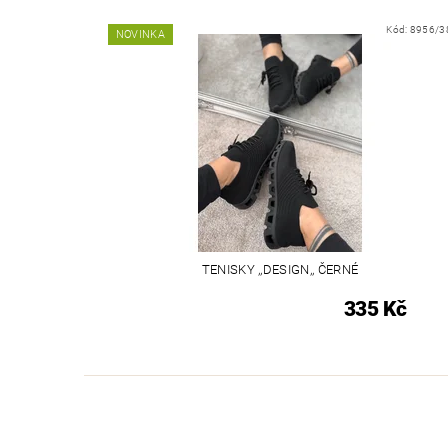
Kód:
8956/3
NOVINKA
TENISKY ,,DESIGN,, ČERNÉ
335 Kč