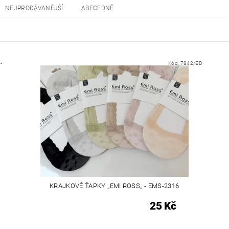
NEJPRODÁVANĚJŠÍ
ABECEDNĚ
-
Kód:
7842/ED
KRAJKOVÉ ŤAPKY ,,EMI ROSS,, - EMS-2316
25 Kč