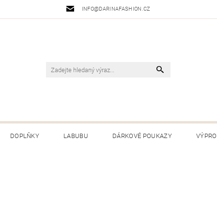
INFO@DARINAFASHION.CZ
DOPLŇKY
LABUBU
DÁRKOVÉ POUKAZY
VÝPRO
 PODMÍNKY
PODMÍNKY OCHRANY OSOBNÍCH ÚDAJŮ
VRÁC