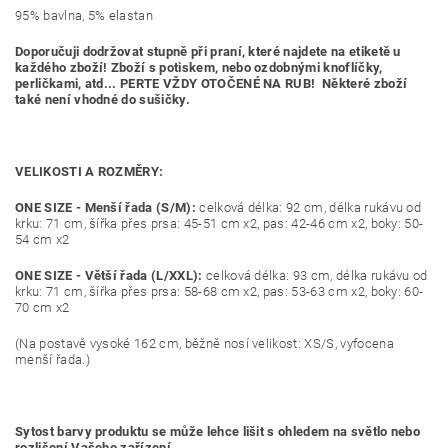
95% bavlna, 5% elastan
Doporučuji dodržovat stupně při praní, které najdete na etiketě u
každého zboží! Zboží s potiskem, nebo ozdobnými knoflíčky,
perličkami, atd... PERTE VŽDY OTOČENÉ NA RUB! Některé zboží
také není vhodné do sušičky.
VELIKOSTI A ROZMĚRY:
ONE SIZE - Menší řada (S/M):
celková délka: 92 cm, délka rukávu od
krku: 71 cm, šířka přes prsa: 45-51 cm x2, pas: 42-46 cm x2, boky: 50-
54 cm x2
ONE SIZE - Větší řada (L/XXL):
celková délka: 93 cm, délka rukávu od
krku: 71 cm, šířka přes prsa: 58-68 cm x2, pas: 53-63 cm x2, boky: 60-
70 cm x2
(Na postavě vysoké 162 cm, běžně nosí velikost: XS/S, vyfocena
menší řada.)
Sytost barvy produktu se může lehce lišit s ohledem na světlo nebo
rozlišení Vašeho zařízení.