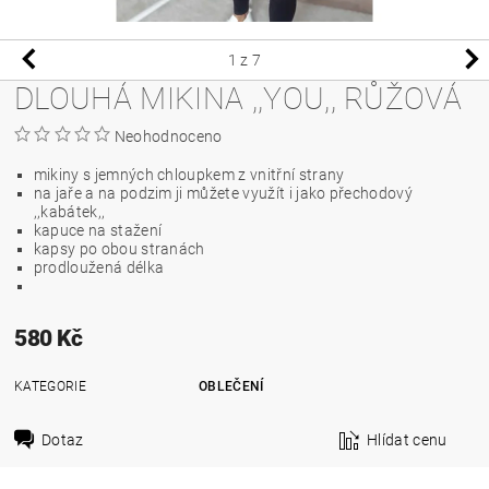
1
z 7
DLOUHÁ MIKINA ,,YOU,, RŮŽOVÁ
Neohodnoceno
mikiny s jemných chloupkem z vnitřní strany
na jaře a na podzim ji můžete využít i jako přechodový
,,kabátek,,
kapuce na stažení
kapsy po obou stranách
prodloužená délka
580 Kč
KATEGORIE
OBLEČENÍ
Dotaz
Hlídat cenu