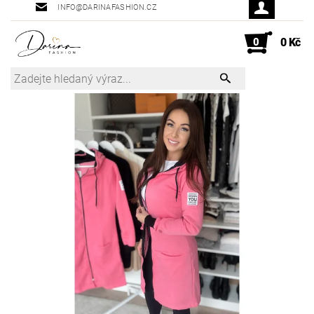
INFO@DARINAFASHION.CZ
0
0 Kč