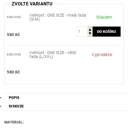
ZVOLTE VARIANTU
Velikost:: ONE SIZE - malá řada
Skladem
8283/ONE2
(S/M)
580 Kč
Velikost:: ONE SIZE - větší
Vyprodáno
8283/ONE3
řada (L/XXL)
580 Kč
POPIS
DISKUZE
MATERIÁL: