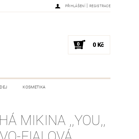
|
PŘIHLÁŠENÍ
REGISTRACE
0
0 Kč
DEJ
KOSMETIKA
ENÍ ZBOŽÍ
HODNOCENÍ OBCHODU
Á MIKINA ,,YOU,,
VO-FIALOVÁ