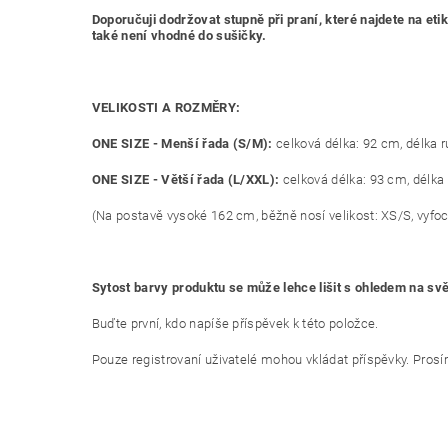
Doporučuji dodržovat stupně při praní, které najdete na 
také není vhodné do sušičky.
VELIKOSTI A ROZMĚRY:
ONE SIZE - Menší řada (S/M):
celková délka: 92 cm, délka r
ONE SIZE - Větší řada (L/XXL):
celková délka: 93 cm, délka 
(Na postavě vysoké 162 cm, běžně nosí velikost: XS/S, vyfo
Sytost barvy produktu se může lehce lišit s ohledem na sv
Buďte první, kdo napíše příspěvek k této položce.
Pouze registrovaní uživatelé mohou vkládat příspěvky. Pros