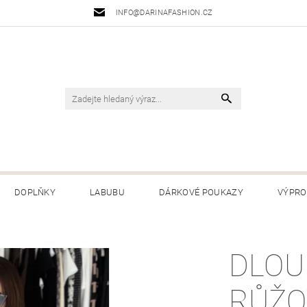
INFO@DARINAFASHION.CZ
DOPLŇKY
LABUBU
DÁRKOVÉ POUKAZY
VÝPRO
 PODMÍNKY
PODMÍNKY OCHRANY OSOBNÍCH ÚDAJŮ
VRÁC
DLOUH
RŮŽO