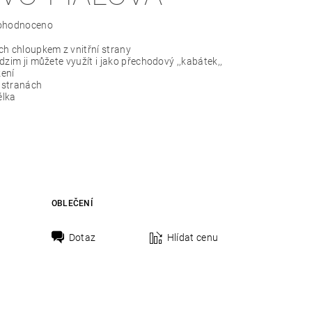
ohodnoceno
ch chloupkem z vnitřní strany
dzim ji můžete využít i jako přechodový ,,kabátek,,
ení
 stranách
élka
OBLEČENÍ
Dotaz
Hlídat cenu