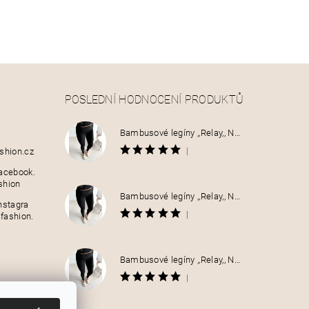
POSLEDNÍ HODNOCENÍ PRODUKTŮ
Bambusové legíny ,,Relay,, NO:030
|
shion.cz
acebook.
shion
Bambusové legíny ,,Relay,, NO:030
nstagra
|
fashion.
Bambusové legíny ,,Relay,, NO:030
|