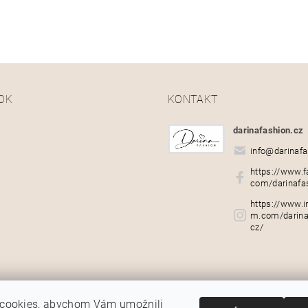
OK
KONTAKT
darinafashion.cz
info
@
darinafa
https://www.f
com/darinafa
https://www.i
m.com/darina
cz/
cookies, abychom Vám umožnili