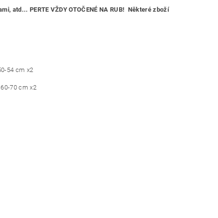
ličkami, atd... PERTE VŽDY OTOČENÉ NA RUB! Některé zboží
 50-54 cm x2
: 60-70 cm x2