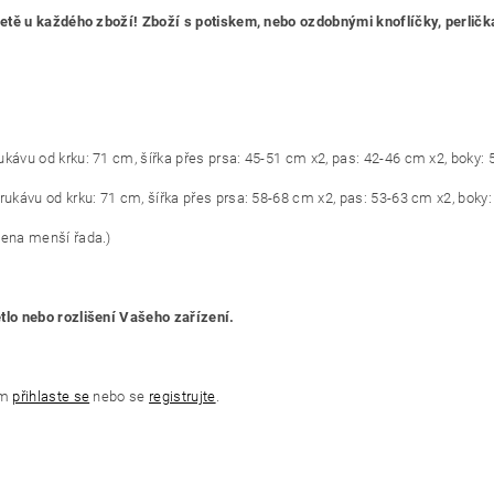
etiketě u každého zboží! Zboží s potiskem, nebo ozdobnými knoflíčky, per
ukávu od krku: 71 cm, šířka přes prsa: 45-51 cm x2, pas: 42-46 cm x2, boky:
rukávu od krku: 71 cm, šířka přes prsa: 58-68 cm x2, pas: 53-63 cm x2, boky
cena menší řada.)
ětlo nebo rozlišení Vašeho zařízení.
ím
přihlaste se
nebo se
registrujte
.