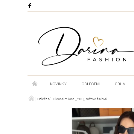
NOVINKY
OBLEČENÍ
OBUV
DORUČENÍ A PLATBA VAŠÍ ZÁSILKY
Oblečení
Dlouhá mikina ,,YOU,, růžovo-fialová
OBCHODNÍ