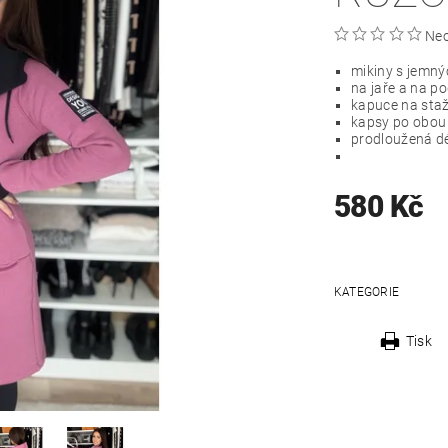
Ne
mikiny s jemný
na jaře a na po
kapuce na staž
kapsy po obou
prodloužená d
580 Kč
KATEGORIE
Tisk