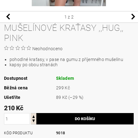
1
z 2
MUŠELÍNOVÉ KRAŤASY ,,HUG,,
PINK
Neohodnoceno
pohodlné kraťasy, v pase na gumu z příjemného mušelínu
kapsy po obou stranách
Dostupnost
Skladem
Běžná cena
299 Kč
Ušetříte
89 Kč
(–29 %)
210 Kč
KÓD PRODUKTU
9018