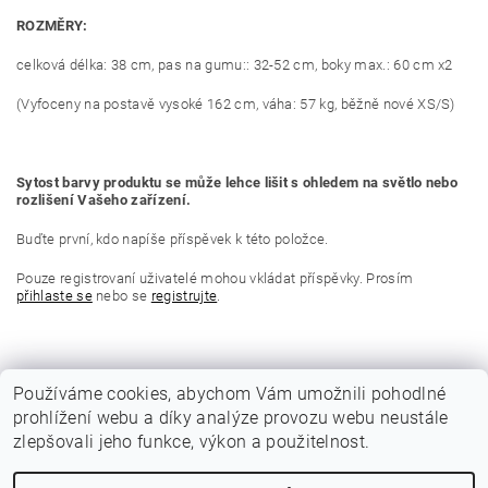
ROZMĚRY:
celková délka: 38 cm, pas na gumu:: 32-52 cm, boky max.: 60 cm x2
(Vyfoceny na postavě vysoké 162 cm, váha: 57 kg, běžně nové XS/S)
Sytost barvy produktu se může lehce lišit s ohledem na světlo nebo
rozlišení Vašeho zařízení.
Buďte první, kdo napíše příspěvek k této položce.
Pouze registrovaní uživatelé mohou vkládat příspěvky. Prosím
přihlaste se
nebo se
registrujte
.
Používáme cookies, abychom Vám umožnili pohodlné
prohlížení webu a díky analýze provozu webu neustále
zlepšovali jeho funkce, výkon a použitelnost.