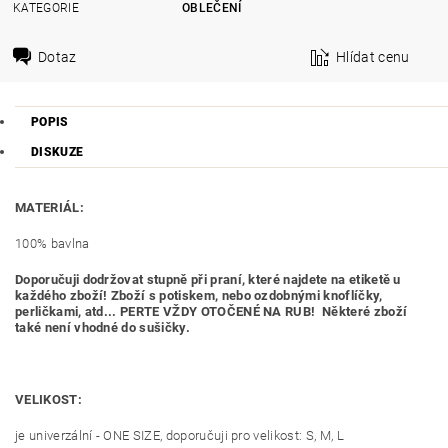
KATEGORIE
OBLEČENÍ
Dotaz
Hlídat cenu
POPIS
DISKUZE
MATERIÁL:
100% bavlna
Doporučuji dodržovat stupně při praní, které najdete na etiketě u
každého zboží! Zboží s potiskem, nebo ozdobnými knoflíčky,
perličkami, atd... PERTE VŽDY OTOČENÉ NA RUB! Některé zboží
také není vhodné do sušičky.
VELIKOST:
je univerzální - ONE SIZE, doporučuji pro velikost: S, M, L