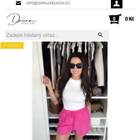
INFO@DARINAFASHION.CZ
0
0 Kč
VÝPRODEJ