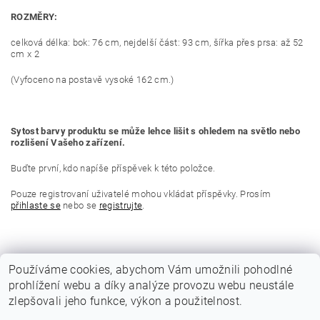
ROZMĚRY:
celková délka: bok: 76 cm, nejdelší část: 93 cm, šířka přes prsa: až 52
cm x 2
(Vyfoceno na postavě vysoké 162 cm.)
Sytost barvy produktu se může lehce lišit s ohledem na světlo nebo
rozlišení Vašeho zařízení.
Buďte první, kdo napíše příspěvek k této položce.
Pouze registrovaní uživatelé mohou vkládat příspěvky. Prosím
přihlaste se
nebo se
registrujte
.
Používáme cookies, abychom Vám umožnili pohodlné
prohlížení webu a díky analýze provozu webu neustále
zlepšovali jeho funkce, výkon a použitelnost.