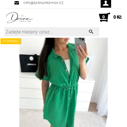
INFO@DARINAFASHION.CZ
0
0 Kč
VÝPRODEJ