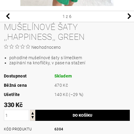
1
z 6
MUŠELÍNOVÉ ŠATY
,,HAPPINESS,, GREEN
Neohodnoceno
pohodlné mušelínové šaty s límečkem
zapínání na knoflíčky, v pase na stažení
Dostupnost
Skladem
Běžná cena
470 Kč
Ušetříte
140 Kč
(–29 %)
330 Kč
KÓD PRODUKTU
6304