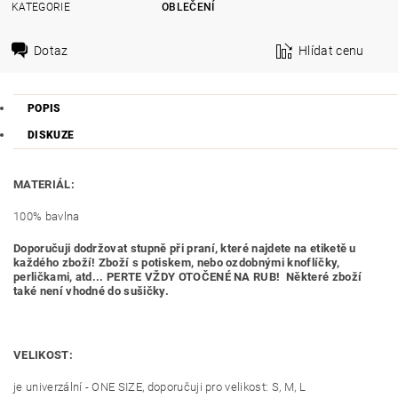
KATEGORIE
OBLEČENÍ
Dotaz
Hlídat cenu
POPIS
DISKUZE
MATERIÁL:
100% bavlna
Doporučuji dodržovat stupně při praní, které najdete na etiketě u
každého zboží! Zboží s potiskem, nebo ozdobnými knoflíčky,
perličkami, atd... PERTE VŽDY OTOČENÉ NA RUB! Některé zboží
také není vhodné do sušičky.
VELIKOST:
je univerzální - ONE SIZE, doporučuji pro velikost: S, M, L