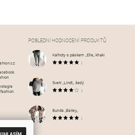
POSLEDNÍ HODNOCENÍ PRODUKTŮ
Kalhoty s páskem ,,Elle,, khaki
|
shion.cz
acebook.
shion
Svetr ,,Lindt,, šedý
nstagra
|
fashion.
Bunda ,,Bailey,,
|
OUHLASÍM