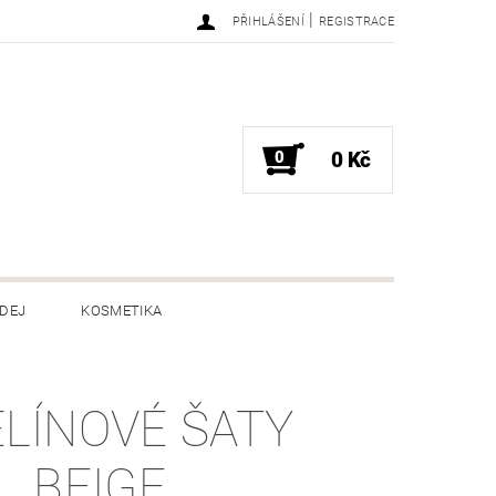
|
PŘIHLÁŠENÍ
REGISTRACE
0
0 Kč
DEJ
KOSMETIKA
ENÍ ZBOŽÍ
HODNOCENÍ OBCHODU
LÍNOVÉ ŠATY
,, BEIGE