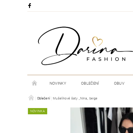
NOVINKY
OBLEČENÍ
OBUV
DORUČENÍ A PLATBA VAŠÍ ZÁSILKY
Oblečení
Mušelínové šaty ,,Nina,, beige
OBCHODNÍ
NOVINKA