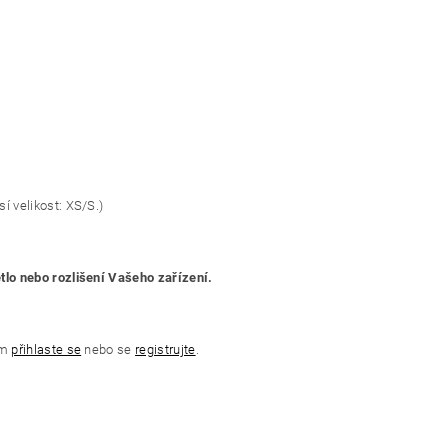
í velikost: XS/S.)
ětlo nebo rozlišení Vašeho zařízení.
ím
přihlaste se
nebo se
registrujte
.