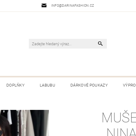
INFO@DARINAFASHION.CZ
DOPLŇKY
LABUBU
DÁRKOVÉ POUKAZY
VÝPRO
 PODMÍNKY
PODMÍNKY OCHRANY OSOBNÍCH ÚDAJŮ
VRÁC
MUŠE
,,NINA