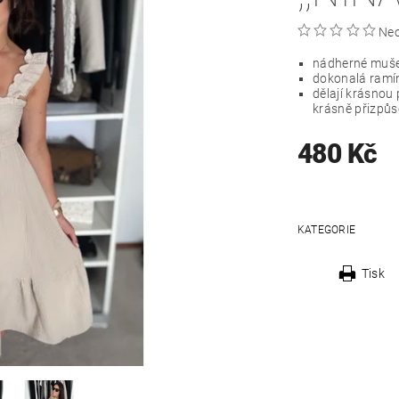
Ne
nádherné muše
dokonalá ramí
dělají krásnou 
krásně přizpůso
480 Kč
KATEGORIE
Tisk