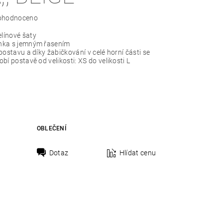
ohodnoceno
línové šaty
nka s jemným řasením
postavu a díky žabičkování v celé horní části se
bí postavě od velikosti: XS do velikosti L
OBLEČENÍ
Dotaz
Hlídat cenu