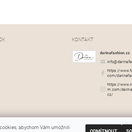
OK
KONTAKT
darinafashion.cz
info
@
darinafa
https://www.f
com/darinafa
https://www.i
m.com/darina
cz/
cookies, abychom Vám umožnili
ODMÍTNOUT
S