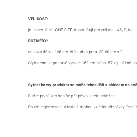
VELIKOST:
je univerzální - ONE SIZE, doporučuji pro velikost: XS, S, M, L
ROZMĚRY:
celková délka: 106 cm, šířka přes prsa: 30-60 cm x 2
(Vyfoceno na postavě vysoké 162 cm, váha: 57 kg, běžně nos
Sytost barvy produktu se může lehce lišit s ohledem na sv
Buďte první, kdo napíše příspěvek k této položce.
Pouze registrovaní uživatelé mohou vkládat příspěvky. Pros