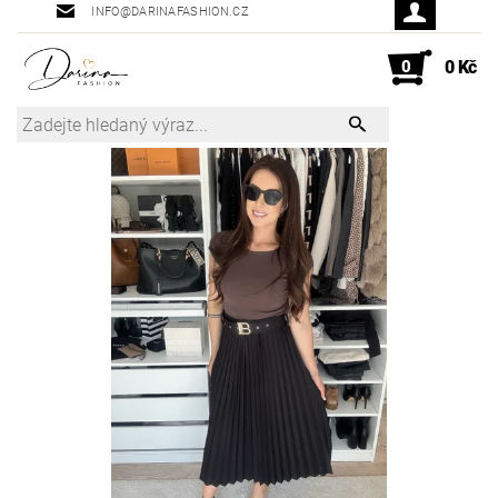
INFO@DARINAFASHION.CZ
0
0 Kč