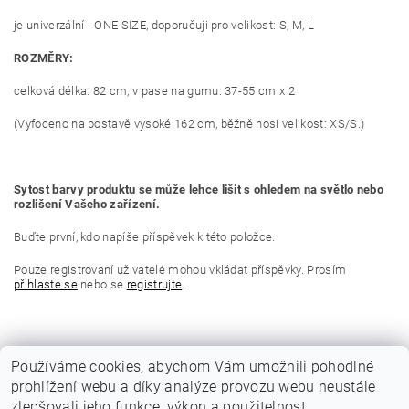
je univerzální - ONE SIZE, doporučuji pro velikost: S, M, L
ROZMĚRY:
celková délka: 82 cm, v pase na gumu: 37-55 cm x 2
(Vyfoceno na postavě vysoké 162 cm, běžně nosí velikost: XS/S.)
Sytost barvy produktu se může lehce lišit s ohledem na světlo nebo
rozlišení Vašeho zařízení.
Buďte první, kdo napíše příspěvek k této položce.
Pouze registrovaní uživatelé mohou vkládat příspěvky. Prosím
přihlaste se
nebo se
registrujte
.
Používáme cookies, abychom Vám umožnili pohodlné
prohlížení webu a díky analýze provozu webu neustále
zlepšovali jeho funkce, výkon a použitelnost.