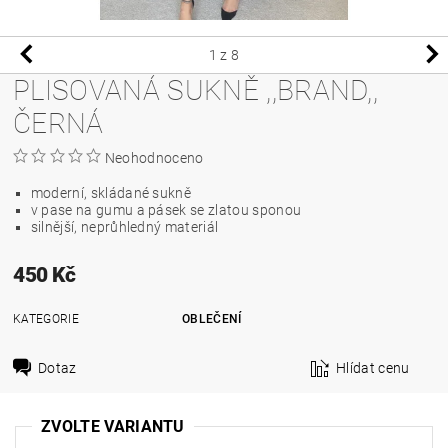
1
z 8
PLISOVANÁ SUKNĚ ,,BRAND,,
ČERNÁ
Neohodnoceno
moderní, skládané sukně
v pase na gumu a pásek se zlatou sponou
silnější, neprůhledný materiál
450 Kč
KATEGORIE
OBLEČENÍ
Dotaz
Hlídat cenu
ZVOLTE VARIANTU