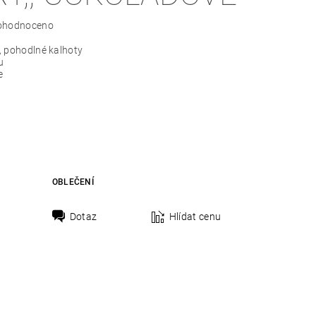
ohodnoceno
, pohodlné kalhoty
u
e
OBLEČENÍ
Dotaz
Hlídat cenu