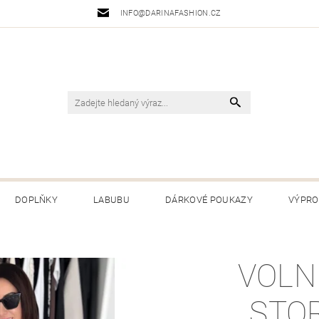
INFO@DARINAFASHION.CZ
DOPLŇKY
LABUBU
DÁRKOVÉ POUKAZY
VÝPRO
 PODMÍNKY
PODMÍNKY OCHRANY OSOBNÍCH ÚDAJŮ
VRÁC
VOLN
,,STO