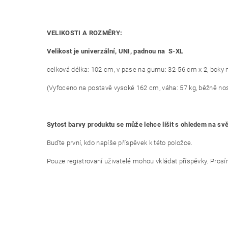
VELIKOSTI A ROZMĚRY:
Velikost je univerzální, UNI, padnou na S-XL
celková délka: 102 cm, v pase na gumu: 32-56 cm x 2, boky
(Vyfoceno na postavě vysoké 162 cm, váha: 57 kg, běžně no
Sytost barvy produktu se může lehce lišit s ohledem na sv
Buďte první, kdo napíše příspěvek k této položce.
Pouze registrovaní uživatelé mohou vkládat příspěvky. Pros