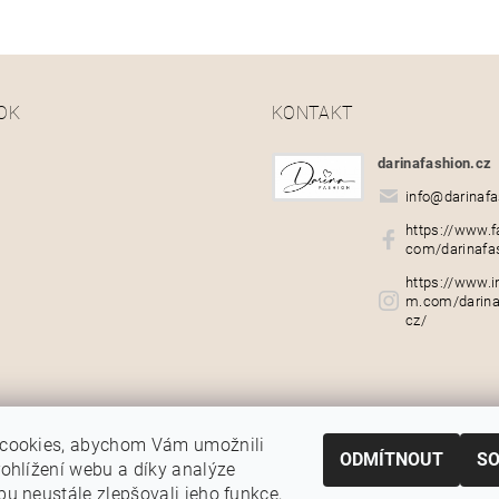
OK
KONTAKT
darinafashion.cz
info
@
darinafa
https://www.f
com/darinafa
https://www.i
m.com/darina
cz/
cookies, abychom Vám umožnili
ODMÍTNOUT
S
ohlížení webu a díky analýze
u neustále zlepšovali jeho funkce,