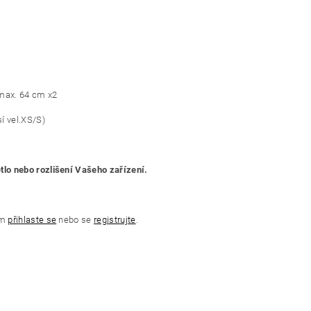
 max. 64 cm x2
sí vel.XS/S)
ětlo nebo rozlišení Vašeho zařízení.
ím
přihlaste se
nebo se
registrujte
.