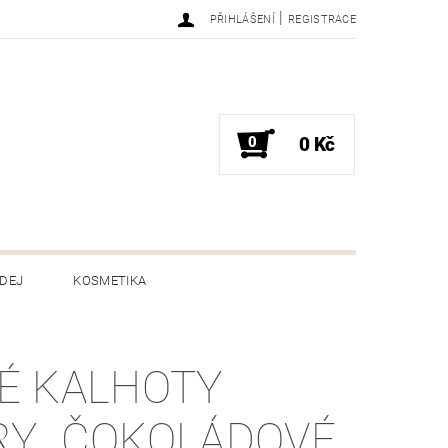
|
PŘIHLÁŠENÍ
REGISTRACE
0
0 Kč
DEJ
KOSMETIKA
ENÍ ZBOŽÍ
HODNOCENÍ OBCHODU
É KALHOTY
RY,, ČOKOLÁDOVÉ