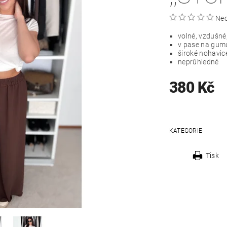
Ne
volné, vzdušné
v pase na gum
široké nohavic
neprůhledné
380 Kč
KATEGORIE
Tisk