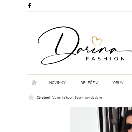
NOVINKY
OBLEČENÍ
OBUV
DORUČENÍ A PLATBA VAŠÍ ZÁSILKY
Oblečení
Volné kalhoty ,,Story,, čokoládové
OBCHODNÍ