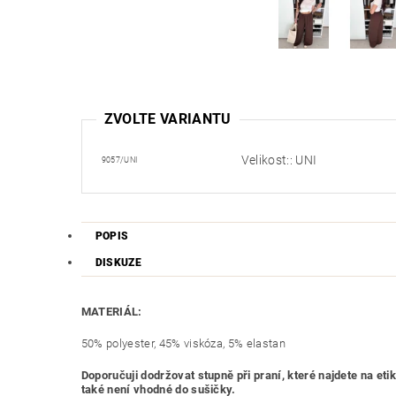
ZVOLTE VARIANTU
Velikost:: UNI
9057/UNI
POPIS
DISKUZE
MATERIÁL:
50% polyester, 45% viskóza, 5% elastan
Doporučuji dodržovat stupně při praní, které najdete na 
také není vhodné do sušičky.