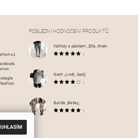
POSLEDNÍ HODNOCENÍ PRODUKTŮ
Kalhoty s páskem ,,Elle,, khaki
|
shion.cz
acebook.
shion
Svetr ,,Lindt,, šedý
nstagra
|
fashion.
Bunda ,,Bailey,,
|
OUHLASÍM