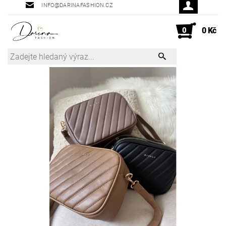
INFO@DARINAFASHION.CZ
0
0 Kč