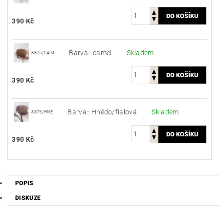
390 Kč
Barva:: camel
Skladem
8875/CAM
390 Kč
Barva:: Hnědo/fialová
Skladem
8875/HNE
390 Kč
POPIS
DISKUZE