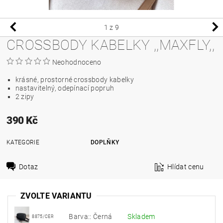
1
z 9
CROSSBODY KABELKY ,,MAXFLY,,
Neohodnoceno
krásné, prostorné crossbody kabelky
nastavitelný, odepínací popruh
2 zipy
390 Kč
KATEGORIE
DOPLŇKY
Dotaz
Hlídat cenu
ZVOLTE VARIANTU
Barva:: Černá
Skladem
8875/CER