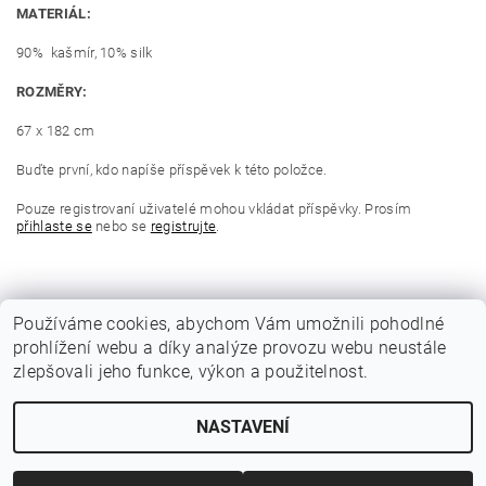
MATERIÁL:
90% kašmír, 10% silk
ROZMĚRY:
67 x 182 cm
Buďte první, kdo napíše příspěvek k této položce.
Pouze registrovaní uživatelé mohou vkládat příspěvky. Prosím
přihlaste se
nebo se
registrujte
.
Používáme cookies, abychom Vám umožnili pohodlné
prohlížení webu a díky analýze provozu webu neustále
zlepšovali jeho funkce, výkon a použitelnost.
NASTAVENÍ
2026 © darinafashion.cz, všechna práva vyhrazena