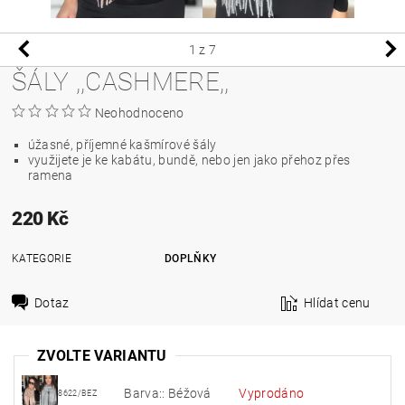
1
z 7
ŠÁLY ,,CASHMERE,,
Neohodnoceno
úžasné, příjemné kašmírové šály
využijete je ke kabátu, bundě, nebo jen jako přehoz přes
ramena
220 Kč
KATEGORIE
DOPLŇKY
Dotaz
Hlídat cenu
ZVOLTE VARIANTU
Barva:: Béžová
Vyprodáno
8622/BEZ