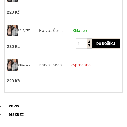
220 Kč
Barva:: Černá
Skladem
8622/CER
220 Kč
Barva:: Šedá
Vyprodáno
8622/SED
220 Kč
POPIS
DISKUZE