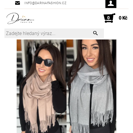
INFO@DARINAFASHION.CZ
0
0 Kč