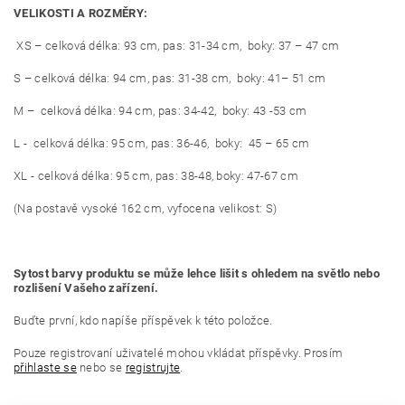
VELIKOSTI A ROZMĚRY:
XS – celková délka: 93 cm, pas: 31-34 cm, boky: 37 – 47 cm
S – celková délka: 94 cm, pas: 31-38 cm, boky: 41– 51 cm
M – celková délka: 94 cm, pas: 34-42, boky: 43 -53 cm
L - celková délka: 95 cm, pas: 36-46, boky: 45 – 65 cm
XL - celková délka: 95 cm, pas: 38-48, boky: 47-67 cm
(Na postavě vysoké 162 cm, vyfocena velikost: S)
Sytost barvy produktu se může lehce lišit s ohledem na světlo nebo
rozlišení Vašeho zařízení.
Buďte první, kdo napíše příspěvek k této položce.
Pouze registrovaní uživatelé mohou vkládat příspěvky. Prosím
přihlaste se
nebo se
registrujte
.