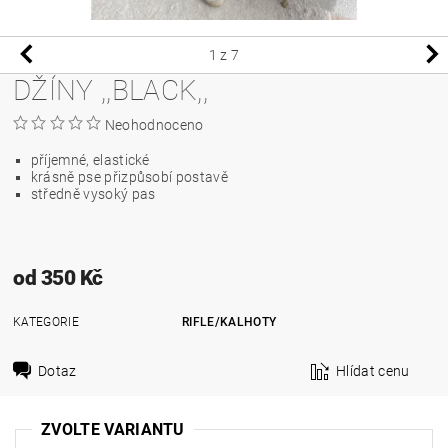
1
z 7
DŽÍNY ,,BLACK,,
Neohodnoceno
příjemné, elastické
krásně pse přizpůsobí postavě
středně vysoký pas
od 350 Kč
KATEGORIE
RIFLE/KALHOTY
Dotaz
Hlídat cenu
ZVOLTE VARIANTU