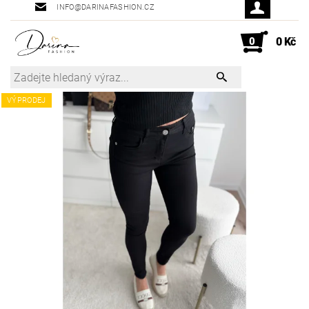
INFO@DARINAFASHION.CZ
0
0 Kč
VÝPRODEJ