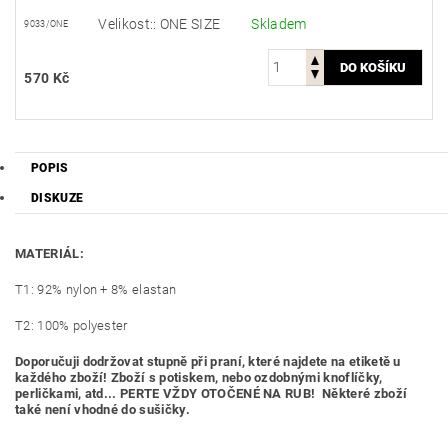
Velikost:: ONE SIZE
Skladem
9033/ONE
570 Kč
POPIS
DISKUZE
MATERIÁL:
T1: 92% nylon + 8% elastan
T2: 100% polyester
Doporučuji dodržovat stupně při praní, které najdete na etiketě u
každého zboží! Zboží s potiskem, nebo ozdobnými knoflíčky,
perličkami, atd... PERTE VŽDY OTOČENÉ NA RUB! Některé zboží
také není vhodné do sušičky.