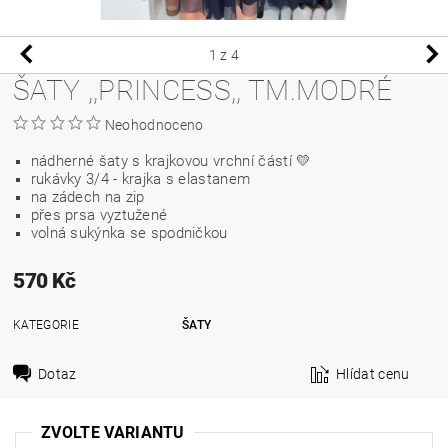
1
z 4
ŠATY ,,PRINCESS,, TM.MODRÉ
Neohodnoceno
nádherné šaty s krajkovou vrchní částí
💛
rukávky 3/4 - krajka s elastanem
na zádech na zip
přes prsa vyztužené
volná sukýnka se spodničkou
570 Kč
KATEGORIE
ŠATY
Dotaz
Hlídat cenu
ZVOLTE VARIANTU