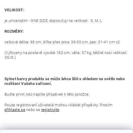
VELIKOST:
je univerzální - ONE SIZE, doporučuji na velikost: S, M, L
ROZMĚRY:
celková délka: 93 cm, šířka přes prsa: 39-50 cm, pas: 31-41 cm x2
(Vyfoceny na postavě vysoké 162 cm, váha: 57 kg, běžně nosí velikost:
XS/S.)
Sytost barvy produktu se může lehce lišit s ohledem na světlo nebo
rozlišení Vašeho zařízení.
Buďte první, kdo napíše příspěvek k této položce.
Pouze registrovaní uživatelé mohou vkládat příspěvky. Prosím
přihlaste se
nebo se
registrujte
.