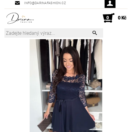
INFO@DARINAFASHION.CZ
0
0 Kč