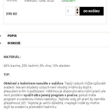
Velikost:: ONE SIZE
Skladem
7476/ONE
390 Kč
POPIS
DISKUZE
MATERIÁL:
60% bavlna, 25% kašmír, 5% vlna, 10% elastan
TIP:
Oblečení s kašmírem nesušte v sušičce
. Teplý vzduch může způsobit
sražení. Ale ani studený vzduch není vhodný, mohlo by dojít k
přesušení a tím k poškození. Většinou je doporučováno ruční praní, ale
není problém
využít ultra jemný program v pračce
, pokud máte
program s uvedenou nízkou teplotou. Teplota vody při praní by neměla
přesáhnout 20°. Teplota je velmi důležitá, v teplejší vodě by mohlo
dojít ke sražení a plstnatění kašmíru.