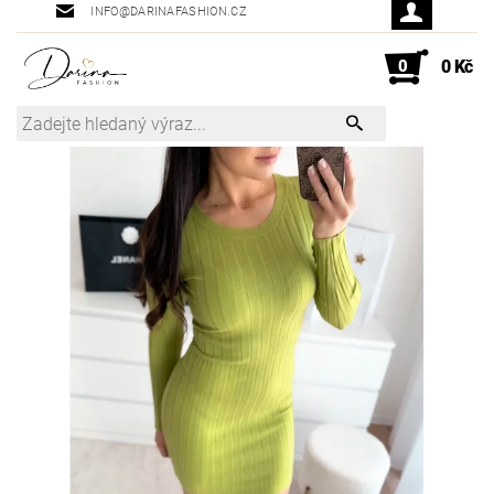
INFO@DARINAFASHION.CZ
0
0 Kč