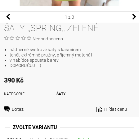
1
z 3
ŠATY ,,SPRING,, ZELENÉ
Neohodnoceno
nádherné svetrové šaty s kašmírem
tenčí, extrémně pružný, příjemný materiál
v nabídce spousta barev
DOPORUČUJI! :)
390 Kč
KATEGORIE
ŠATY
Dotaz
Hlídat cenu
ZVOLTE VARIANTU