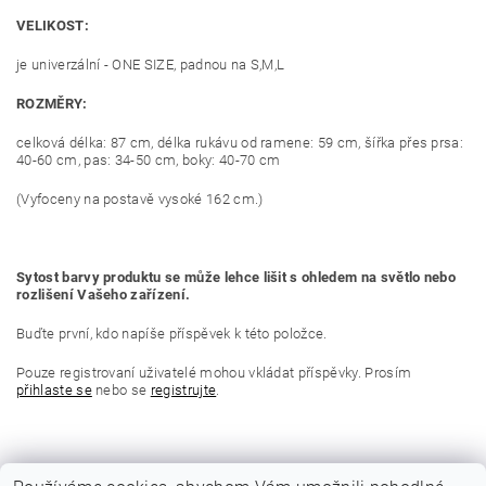
VELIKOST:
je univerzální - ONE SIZE, padnou na S,M,L
ROZMĚRY:
celková délka: 87 cm, délka rukávu od ramene: 59 cm, šířka přes prsa:
40-60 cm, pas: 34-50 cm, boky: 40-70 cm
(Vyfoceny na postavě vysoké 162 cm.)
Sytost barvy produktu se může lehce lišit s ohledem na světlo nebo
rozlišení Vašeho zařízení.
Buďte první, kdo napíše příspěvek k této položce.
Pouze registrovaní uživatelé mohou vkládat příspěvky. Prosím
přihlaste se
nebo se
registrujte
.